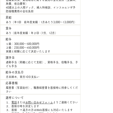
旅費、宿泊費等）
40歳以上の人間ドック、婦人科検診、インフルエンザ予
防接種費用の会社負担​
昇給
​あり（年1回 前年度実績：1月あたり3,000～13,000円）
賞与
​あり（前年度実績：年２回（7月、12月）
給与
１級：300,000～500,000円
２級：230,000～450,000円
実績と経験に応じて決定いたします
諸手当
通勤手当（距離に応じて支給）、資格手当、役職手当、子
ども手当
給与の支払日
​月末締め、翌月10日支払い
応募書類
履歴書（写真貼付）、職務経歴書を面接時に持参してくだ
さい
選考について
１．
電話
または
お問い合わせフォーム
よりご連絡ください
２．面接日時を決定します
３．面接 ＊遠方の方はWeb面接にも対応いたします