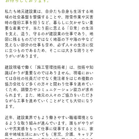
お待ちしております。
私たち地元建設業は、自分たち自身も生活する地
域の社会基盤を整備することや、除雪作業や災害
時の復旧工事を担うなど、暮らしに欠かせない重
要な産業です。当たり前に思える「日常」の生活
を支え、造り、守るのが建設業の仕事であり、地
図に残るものだけではなく地面の下や海の中など
見えない部分の仕事も含め、必ず人々の生活に役
に立つものであるため、そこには大きな誇りとや
りがいがあります。
建設現場で働く「施工管理技術者」は、技術や知
識ばかりが重要なのではありません。現場におい
ては自社の社員だけでなく発注者をはじめ複数の
協力会社など多くの方々と関わり仕事を進めてい
くため、調整力やコミュニケーション能力が求め
られます。また、地元の人々のご協力をいただき
ながら工事を進めていくことがとても大切になり
ます。
近年、建設業界でもより働きやすい職場環境とな
るような取り組みが進んでいます。誰もがやりが
いや充実感をもって仕事に従事するとともに、家
庭や地域生活においても（育児、介護、キャリア