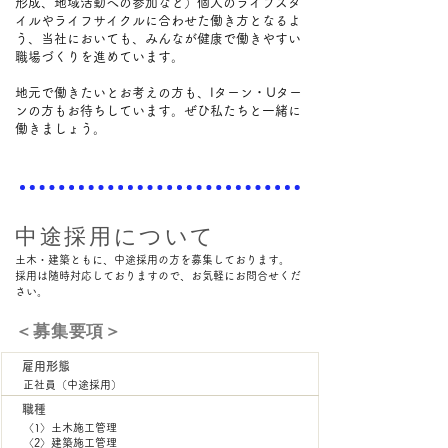
形成、地域活動への参加など）個人のライフスタ
イルやライフサイクルに合わせた働き方となるよ
う、当社においても、みんなが健康で働きやすい
職場づくりを進めています。
​地元で働きたいとお考えの方も、Iターン・Uター
ンの方もお待ちしています。ぜひ私たちと一緒に
働きましょう。
中途採用について
土木・建築ともに、中途採用の方を募集しております。
採用は随時対応しておりますので、お気軽にお問合せくだ
さい。
＜​募集要項＞
雇用形態
正社員（中途採用）
職種
〈1〉土木施工管理
〈2〉建築施工管理