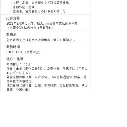
・工程、品質、安全衛生など現場管理業務
・書類作成、管理
・発注者、協力会社との打ち合わせ 等
応募資格
2026年3月末に大学、短大、高専等卒業見込みの方
（※既卒3年以内の方は随時受付）
勤務地
射水市内または射水市近隣地域（県内）転勤なし
勤務時間
8:00～17:00（休憩90分）
休日・休暇
年間休日：115日
休日：土日（週休二日制）、夏季休暇、年末年始（年間カ
レンダーによる）
年次有給休暇日数：入社時5日、6か月経過後5日付与​​。時
間単位での取得可。
法定休暇（
裁判員、生理、育児時間、母性健康管理、子の
看護、介護休暇）
​特別休暇（慶弔、病気、産前産後休暇）
​加入保険
雇用保険、労災保険、任意労災、健康保険、厚生年金
福利厚生
退職金共済、資格取得に関する費用の全額会社負担（受験
料、旅費、宿泊費等）
40歳以上の人間ドック受診、婦人科検診、インフルエンザ