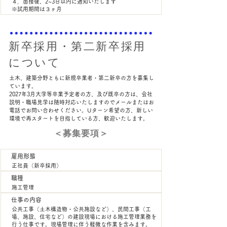
４．面接後、2~3日以内に通知いたします
※試用期間は３ヶ月
新卒採用・第二新卒採用
について
土木、建築分野ともに​新規卒業者・第二新卒の方を募集し
ています。
2027年3月大学等卒業予定者の方、及び既卒の方は、会社
説明・職場見学は随時対応いたしますのでメールまたはお
電話でお問い合わせください。Uターン希望の方、新しい
環境で再スタートを目指している方、歓迎いたします。
＜​募集要項＞
雇用形態
正社員（新卒採用）
職種
施工管理
仕事の内容
公共工事（土木構造物・公共施設など）、民間工事（工
場、施設、住宅など）の建設現場における施工管理業務を
行う仕事です。現場管理に伴う軽微な作業を含みます。