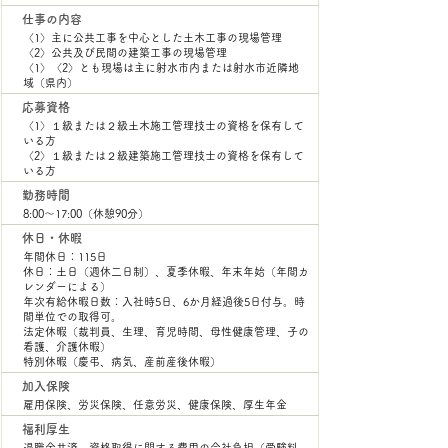
仕事の内容
〈1〉主に公共工事を中心とした土木工事の現場管理
〈2〉公共及び民間の建築工事の現場管理
〈1〉〈2〉とも現場は主に射水市内または射水市近隣地
域（県内）
応募資格
〈1〉１級または２級土木施工管理技士の資格を保有して
いる方
〈2〉１級または２級建築施工管理技士​の資格を保有して
いる方
勤務時間
8:00～17:00（休憩90分）
休日・休暇
年間休日：115日
休日：土日（週休二日制）、夏季休暇、年末年始（年間カ
レンダーによる）
年次有給休暇日数：入社時5日、6か月経過後5日付与​​。時
間単位での取得可。
法定休暇（裁判員、生理、育児時間、母性健康管理、子の
看護、介護休暇）
​特別休暇（慶弔、病気、産前産後休暇）
​加入保険
雇用保険、労災保険、任意労災、健康保険、厚生年金
福利厚生
退職金共済、資格取得に関する費用の会社負担（受験料、