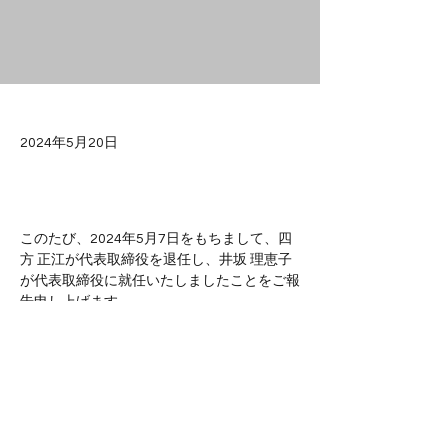
2024年5月20日
このたび、2024年5月7日をもちまして、四
方 正江が代表取締役を退任し、井坂 理恵子
が代表取締役に就任いたしましたことをご報
告申し上げます。
新体制のもと、一層社業の発展に努力いたす
所存でございますので、今後ともご指導ご高
Previous
Next
配を賜りますようお願い申し上げます。